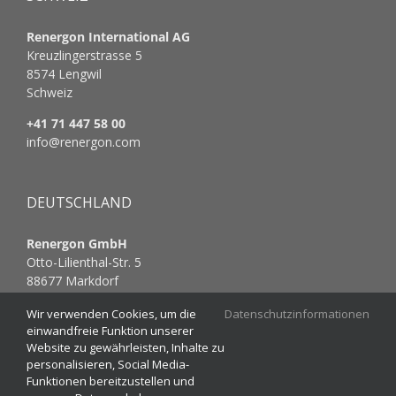
Renergon International AG
Kreuzlingerstrasse 5
8574 Lengwil
Schweiz
+41 71 447 58 00
info@renergon.com
DEUTSCHLAND
Renergon GmbH
Otto-Lilienthal-Str. 5
88677 Markdorf
Deutschland
Wir verwenden Cookies, um die
Datenschutzinformationen
+49 7544 9626 929
einwandfreie Funktion unserer
Website zu gewährleisten, Inhalte zu
info@renergon.com
personalisieren, Social Media-
Funktionen bereitzustellen und