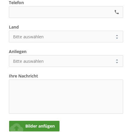
Telefon
phone
Land
Anliegen
Ihre Nachricht
cloud_upload
Bilder anfügen