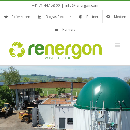
Zum
+41 71 447 58 00
|
info@renergon.com
Inhalt
springen
Referenzen
Biogas Rechner
Partner
Medien
Karriere